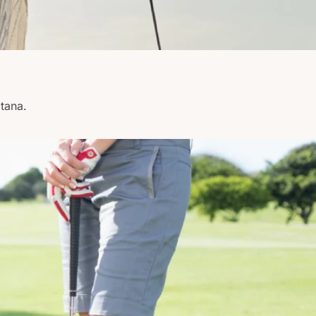
itana.